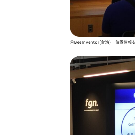
④
BeeInventor(台湾)
位置情報を