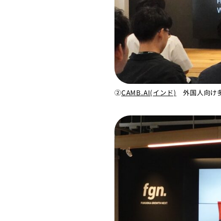
②
CAMB.AI(インド)
外国人向け多