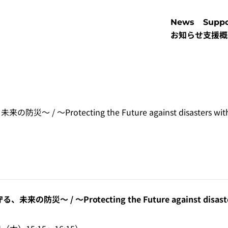
News
Suppo
お知らせ
支援概
～Protecting the Future against disasters with
～ / ～Protecting the Future against disasters