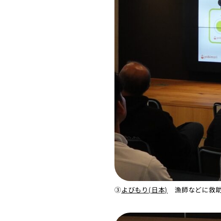
③
よびもり(日本)
漁師などに救助