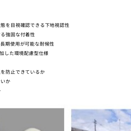
状態を目視確認できる下地視認性
する強固な付着性
も長期使用が可能な耐候性
添加した環境配慮型仕様
入を防止できているか
ないか
か