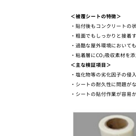
＜被覆シートの特徴＞
・貼付後もコンクリートの
・粗面でもしっかりと接着
・過酷な屋外環境において
・粘着層にCO₂吸収素材を
＜主な検証項目＞
・塩化物等の劣化因子の侵
・シートの耐久性に問題が
・シートの貼付作業が容易