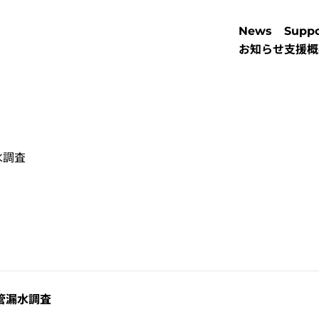
News
Suppo
お知らせ
支援概
水調査
管漏水調査